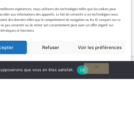
s meilleures expériences, nous utilisons des technologies telles que les cookies pour
accéder aux informations des appareils. Le fait de consentir à ces technologies nous
raiter des données telles que le comportement de navigation ou les ID uniques sur ce
de ne pas consentir ou de retirer son consentement peut avoir un effet négatif sur
ctéristiques et fonctions.
cepter
Refuser
Voir les préférences
Cookie Policy
 supposerons que vous en êtes satisfait.
OK
G
to
to