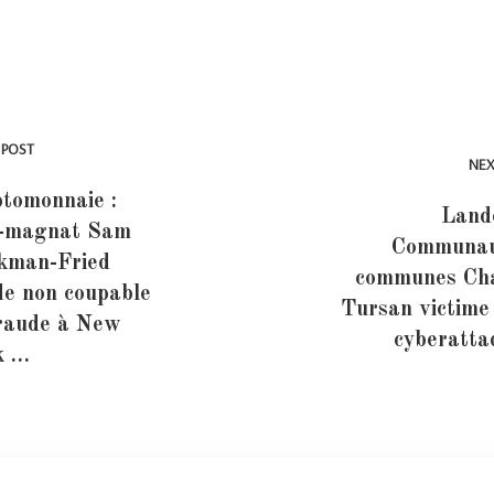
 POST
NEX
tomonnaie :
Lande
x-magnat Sam
Communau
kman-Fried
communes Cha
de non coupable
Tursan victime
raude à New
cyberatt
k …