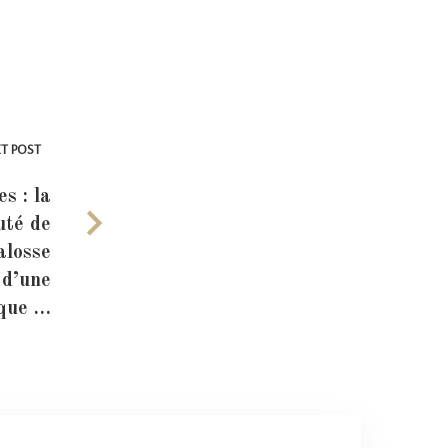
T POST
s : la
té de
losse
 d’une
aque …