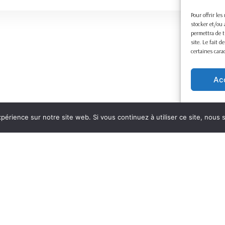
Pour offrir le
stocker et/ou 
permettra de t
site. Le fait 
certaines cara
Ac
xpérience sur notre site web. Si vous continuez à utiliser ce site, nous
Mentions légales