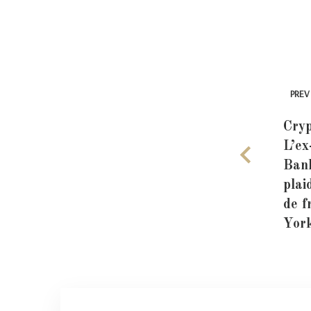
PREV
Cryp
L’e
Ban
plai
de f
Yor