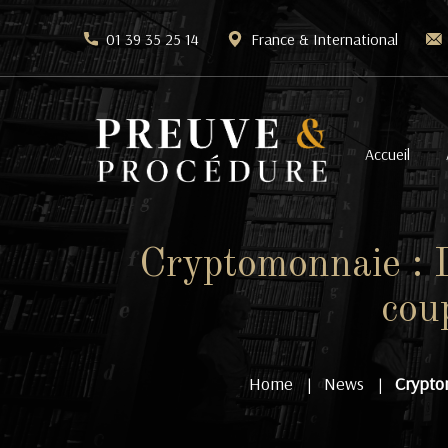
01 39 35 25 14
France & International
Accueil
Cryptomonnaie : 
cou
Home
News
Crypto
|
|