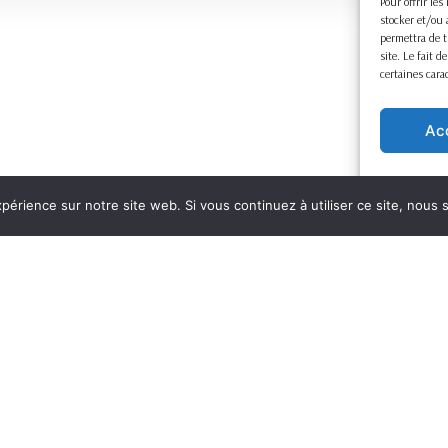
Pour offrir le
stocker et/ou 
permettra de t
site. Le fait 
certaines cara
Ac
xpérience sur notre site web. Si vous continuez à utiliser ce site, nous
Mentions légales
Copyright ©
2026
Preuve & Procédure – Tous droits réservés