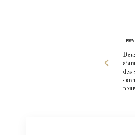
PREV
Deu
s’am
des 
conn
peur