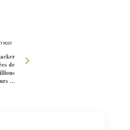
T POST
hacker
ées de
llions
eurs …