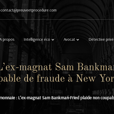
contact@preuveetprocedure.com
A propos
Intelligence éco
Avocat
Détective privé
L’ex-magnat Sam Bankman
pable de fraude à New Yo
monnaie : L’ex-magnat Sam Bankman-Fried plaide non coupab