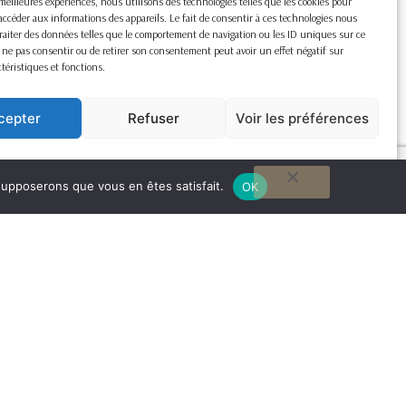
s meilleures expériences, nous utilisons des technologies telles que les cookies pour
accéder aux informations des appareils. Le fait de consentir à ces technologies nous
raiter des données telles que le comportement de navigation ou les ID uniques sur ce
de ne pas consentir ou de retirer son consentement peut avoir un effet négatif sur
ctéristiques et fonctions.
cepter
Refuser
Voir les préférences
Cookie Policy
 supposerons que vous en êtes satisfait.
OK
G
to
to