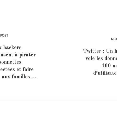
 POST
NEX
x hackers
Twitter : Un 
usent à pirater
vole les donn
sonnettes
400 mi
ectées et faire
d’utilisat
 aux familles …