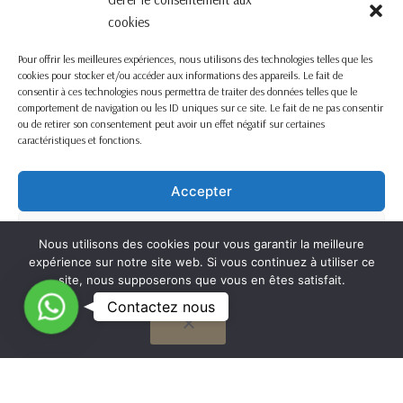
cookies
Pour offrir les meilleures expériences, nous utilisons des technologies telles que les
cookies pour stocker et/ou accéder aux informations des appareils. Le fait de
consentir à ces technologies nous permettra de traiter des données telles que le
comportement de navigation ou les ID uniques sur ce site. Le fait de ne pas consentir
ou de retirer son consentement peut avoir un effet négatif sur certaines
caractéristiques et fonctions.
Accepter
Refuser
Nous utilisons des cookies pour vous garantir la meilleure
expérience sur notre site web. Si vous continuez à utiliser ce
Voir les préférences
site, nous supposerons que vous en êtes satisfait.
C
Contactez nous
OK
Cookie Policy
o
n
t
G