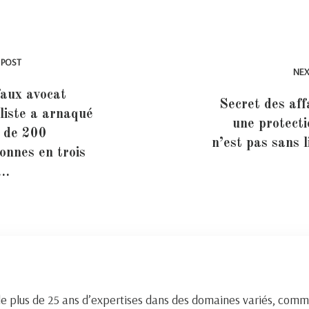
 POST
NEX
aux avocat
Secret des affa
aliste a arnaqué
une protecti
 de 200
n’est pas sans l
onnes en trois
 …
de plus de 25 ans d’expertises dans des domaines variés, comm