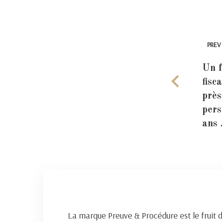
PREV
Un f
fisc
près
pers
ans
La marque Preuve & Procédure est le fruit 