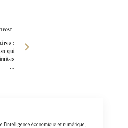
T POST
ires :
on qui
imites
…
e l’intelligence économique et numérique,