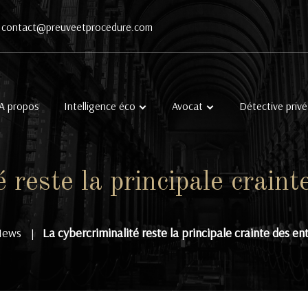
contact@preuveetprocedure.com
A propos
Intelligence éco
Avocat
Détective privé
 reste la principale crain
News
La cybercriminalité reste la principale crainte des en
|