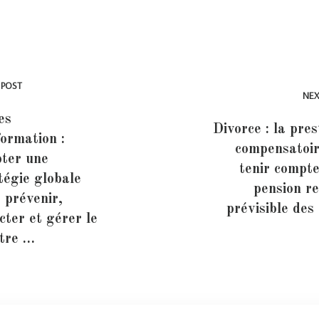
 POST
NEX
es
Divorce : la pres
formation :
compensatoir
ter une
tenir compte
tégie globale
pension re
 prévenir,
prévisible des
cter et gérer le
stre …