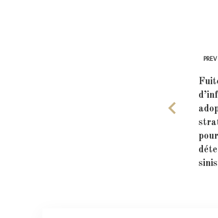
PREV
Fuit
d’in
adop
stra
pour
déte
sini