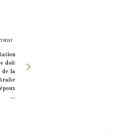
T POST
tation
e doit
 de la
traite
 époux
…