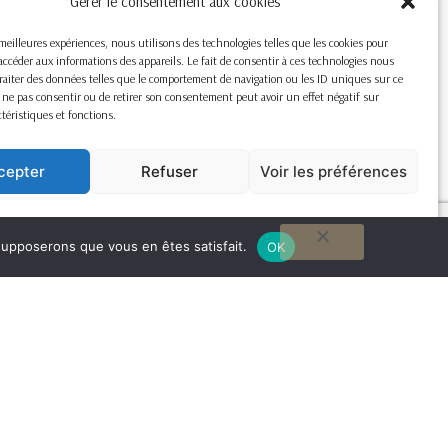
Gérer le consentement aux cookies
s meilleures expériences, nous utilisons des technologies telles que les cookies pour
accéder aux informations des appareils. Le fait de consentir à ces technologies nous
raiter des données telles que le comportement de navigation ou les ID uniques sur ce
de ne pas consentir ou de retirer son consentement peut avoir un effet négatif sur
ctéristiques et fonctions.
cepter
Refuser
Voir les préférences
Cookie Policy
 supposerons que vous en êtes satisfait.
OK
G
to
to