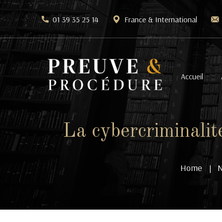
01 39 35 25 14
France & International
Accueil
La cybercriminalité
Home
|