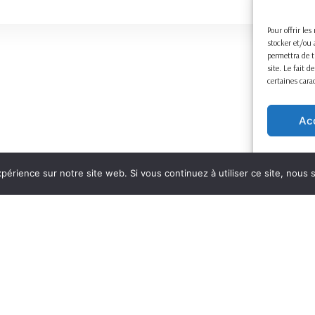
Pour offrir le
stocker et/ou 
permettra de t
site. Le fait 
certaines cara
Ac
xpérience sur notre site web. Si vous continuez à utiliser ce site, nous
Mentions légales