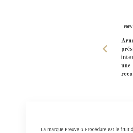
PREV
Arn
prés
inte
une 
rec
La marque Preuve & Procédure est le fruit 