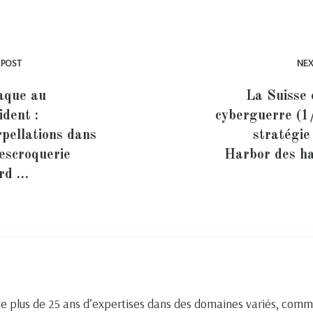
 POST
NEX
aque au
La Suisse 
ident :
cyberguerre (1/
rpellations dans
stratégie
escroquerie
Harbor des h
ord …
de plus de 25 ans d’expertises dans des domaines variés, comm