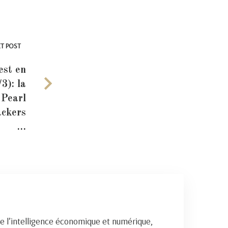
T POST
est en
3): la
 Pearl
ackers
…
e l’intelligence économique et numérique,