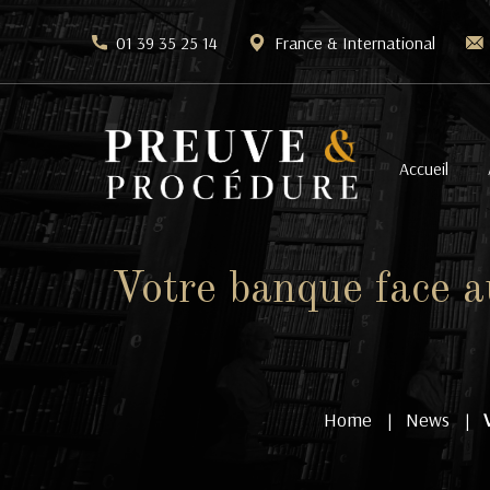
01 39 35 25 14
France & International
Accueil
Votre banque face a
Home
News
|
|