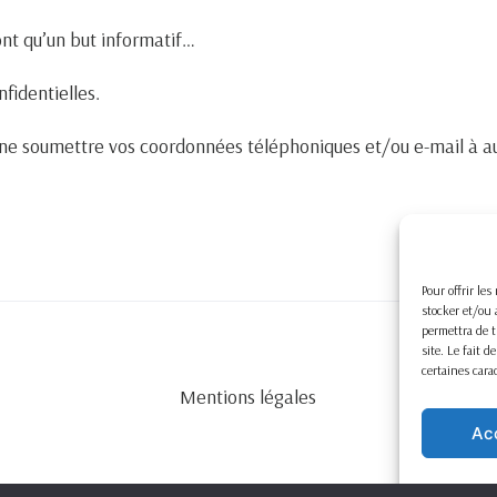
ont qu’un but informatif…
nfidentielles.
e soumettre vos coordonnées téléphoniques et/ou e-mail à au
Pour offrir le
stocker et/ou 
permettra de t
site. Le fait 
certaines cara
Mentions légales
Ac