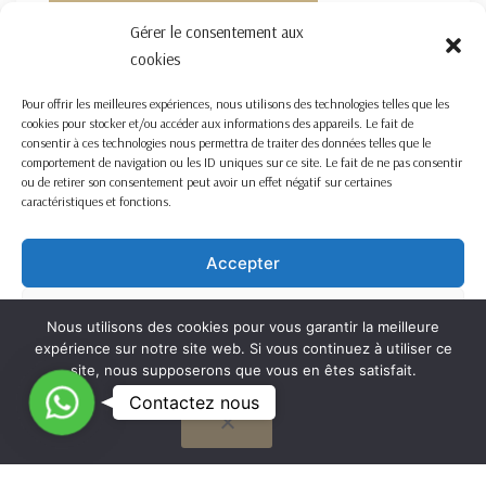
FORMULAIRE DE CONTACT ICI
Gérer le consentement aux
cookies
Pour offrir les meilleures expériences, nous utilisons des technologies telles que les
cookies pour stocker et/ou accéder aux informations des appareils. Le fait de
consentir à ces technologies nous permettra de traiter des données telles que le
comportement de navigation ou les ID uniques sur ce site. Le fait de ne pas consentir
ou de retirer son consentement peut avoir un effet négatif sur certaines
caractéristiques et fonctions.
Accepter
Refuser
Nous utilisons des cookies pour vous garantir la meilleure
expérience sur notre site web. Si vous continuez à utiliser ce
Voir les préférences
site, nous supposerons que vous en êtes satisfait.
C
Contactez nous
OK
Cookie Policy
o
n