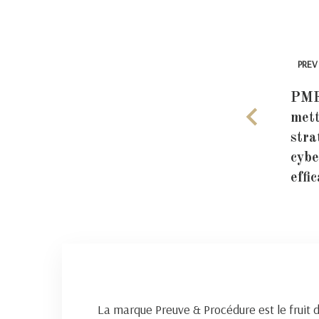
PREV
PME
mett
stra
cybe
effic
La marque Preuve & Procédure est le fruit 