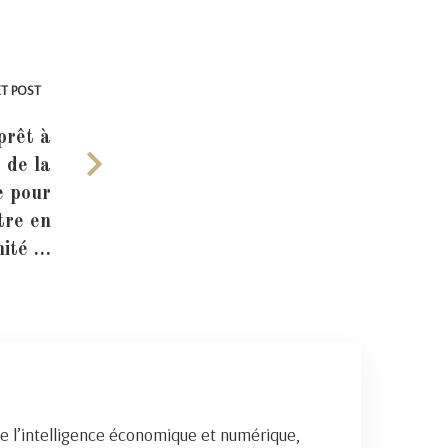
T POST
prêt à
 de la
e pour
tre en
mité …
e l’intelligence économique et numérique,