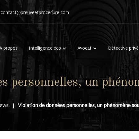
contact@preuveetprocedure.com
A propos
Intelligence éco
Avocat
Détective privé
es personnelles, un phén
ews
Violation de données personnelles, un phénomène so
|