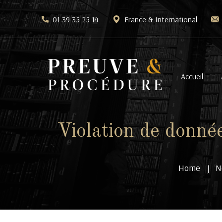
01 39 35 25 14
France & International
Accueil
Violation de donné
Home
N
|