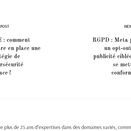
 POST
NEX
 : comment
RGPD : Meta 
re en place une
un opt-out
tégie de
publicité ciblé
rsécurité
se met
ace ?
confor
de plus de 25 ans d’expertises dans des domaines variés, comm