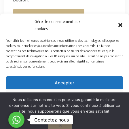
FORMULAIRE DE CONTACT ICI
Gérer le consentement aux
cookies
Pour offrir les meilleures expériences, nous utilisons des technologies telles que les
cookies pour stocker et/ou accéder aux informations des appareils. Le fait de
consentir à ces technologies nous permettra de traiter des données telles que le
comportement de navigation ou les ID uniques sur ce site. Le fait de ne pas consentir
ou de retirer son consentement peut avoir un effet négatif sur certaines
caractéristiques et fonctions.
Accepter
Refuser
Nous utilisons des cookies pour vous garantir la meilleure
expérience sur notre site web. Si vous continuez à utiliser ce
Voir les préférences
site, nous supposerons que vous en êtes satisfait.
C
Contactez nous
OK
Cookie Policy
o