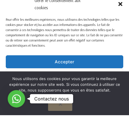
Gérer le consentement aux
cookies
Pour offrir les meilleures expériences, nous utilisons des technologies telles que les
cookies pour stocker et/ou accéder aux informations des appareils. Le fait de
consentir à ces technologies nous permettra de traiter des données telles que le
comportement de navigation ou les ID uniques sur ce site. Le fait de ne pas consentir
ou de retirer son consentement peut avoir un effet négatif sur certaines
caractéristiques et fonctions.
Accepter
Refuser
Nous utilisons des cookies pour vous garantir la meilleure
expérience sur notre site web. Si vous continuez à utiliser ce
Voir les préférences
site, nous supposerons que vous en êtes satisfait.
C
Contactez nous
OK
Cookie Policy
o
n
t
G