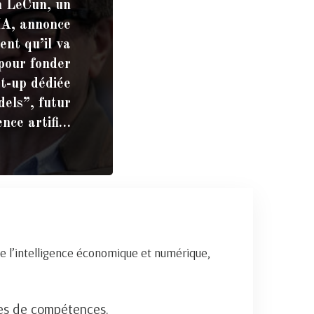
n LeCun, un
’IA, annonce
ment qu’il va
pour fonder
rt-up dédiée
els”, futur
gence artifi…
e l’intelligence économique et numérique,
nes de compétences.