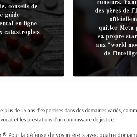
rumeurs, Yan
ie, conseils de
des pères de l
Ce guide
officielle
ntal en ligne
quitter Meta 
x catastrophes
sa propre sta
aux “world mod
de l’intelli
de plus de 25 ans d’expertises dans des domaines variés, comm
 avocat et les prestations d’un commissaire de justice.
 ® Pour la défense de vos intérêts avec quatre domai