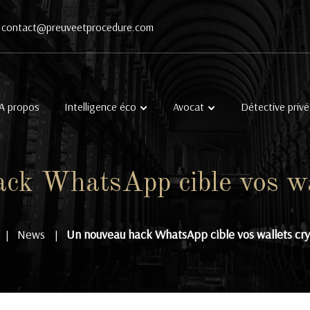
contact@preuveetprocedure.com
A propos
Intelligence éco
Avocat
Détective privé
ck WhatsApp cible vos wa
News
Un nouveau hack WhatsApp cible vos wallets cr
|
|