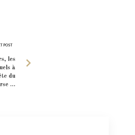
T POST
s, les
uels à
ête du
rse …