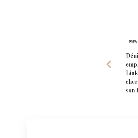
PREV
Déni
empl
Link
cher
son 