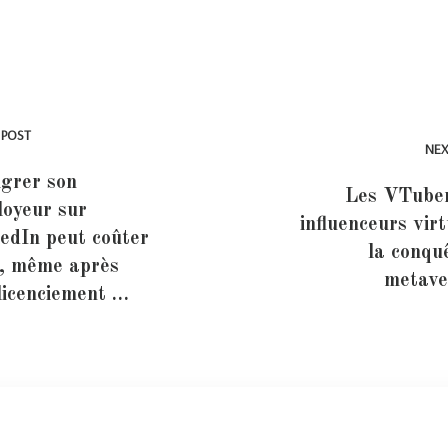
 POST
NEX
grer son
Les VTuber
oyeur sur
influenceurs virt
edIn peut coûter
la conqu
, même après
metave
licenciement …