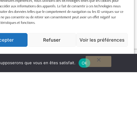
s meilleures expériences, nous utilisons des technologies telles que les cookies pour
accéder aux informations des appareils. Le fait de consentir à ces technologies nous
raiter des données telles que le comportement de navigation ou les ID uniques sur ce
de ne pas consentir ou de retirer son consentement peut avoir un effet négatif sur
ctéristiques et fonctions.
cepter
Refuser
Voir les préférences
Cookie Policy
 supposerons que vous en êtes satisfait.
OK
G
to
to