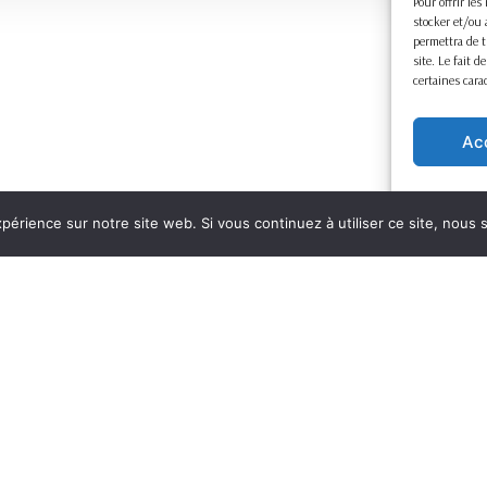
Pour offrir le
stocker et/ou 
permettra de t
site. Le fait 
certaines cara
Ac
xpérience sur notre site web. Si vous continuez à utiliser ce site, nous
Mentions légales
Copyright ©
2026
Preuve & Procédure – Tous droits réservés