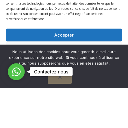
consentir à ces technologies nous permettra de traiter des données telles que le
comportement de navigation ou les ID uniques sur ce site. Le fait de ne pas consentir
ou de retirer son consentement peut avoir un effet négatif sur certaines
caractéristiques et fonctions.
Accepter
Refuser
Nous utilisons des cookies pour vous garantir la meilleure
expérience sur notre site web. Si vous continuez à utiliser ce
Voir les préférences
site, nous supposerons que vous en êtes satisfait.
C
Contactez nous
OK
Cookie Policy
o
n
t
G
a
to
Nous travaillons sur la France entière
c
t
to
Mentions légales