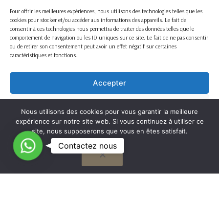
Pour offrir les meilleures expériences, nous utilisons des technologies telles que les
cookies pour stocker et/ou accéder aux informations des appareils. Le fait de
consentir à ces technologies nous permettra de traiter des données telles que le
comportement de navigation ou les ID uniques sur ce site. Le fait de ne pas consentir
ou de retirer son consentement peut avoir un effet négatif sur certaines
caractéristiques et fonctions.
Accepter
Refuser
Nous utilisons des cookies pour vous garantir la meilleure
expérience sur notre site web. Si vous continuez à utiliser ce
Voir les préférences
site, nous supposerons que vous en êtes satisfait.
C
Contactez nous
OK
Cookie Policy
o
n
t
G
a
to
Nous travaillons sur la France entière
c