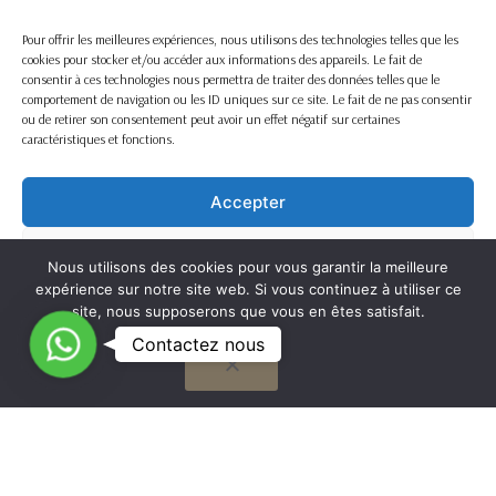
Pour offrir les meilleures expériences, nous utilisons des technologies telles que les
cookies pour stocker et/ou accéder aux informations des appareils. Le fait de
consentir à ces technologies nous permettra de traiter des données telles que le
comportement de navigation ou les ID uniques sur ce site. Le fait de ne pas consentir
ou de retirer son consentement peut avoir un effet négatif sur certaines
caractéristiques et fonctions.
Accepter
Refuser
Nous utilisons des cookies pour vous garantir la meilleure
expérience sur notre site web. Si vous continuez à utiliser ce
Voir les préférences
site, nous supposerons que vous en êtes satisfait.
C
Contactez nous
OK
Cookie Policy
o
n
t
G
a