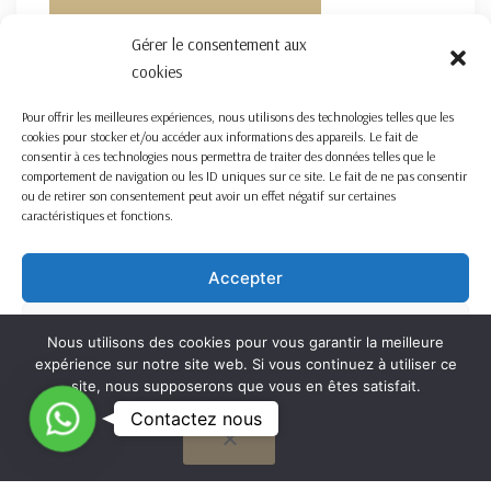
FORMULAIRE DE CONTACT ICI
Gérer le consentement aux
cookies
Pour offrir les meilleures expériences, nous utilisons des technologies telles que les
cookies pour stocker et/ou accéder aux informations des appareils. Le fait de
consentir à ces technologies nous permettra de traiter des données telles que le
comportement de navigation ou les ID uniques sur ce site. Le fait de ne pas consentir
ou de retirer son consentement peut avoir un effet négatif sur certaines
caractéristiques et fonctions.
Accepter
Refuser
Nous utilisons des cookies pour vous garantir la meilleure
expérience sur notre site web. Si vous continuez à utiliser ce
Voir les préférences
site, nous supposerons que vous en êtes satisfait.
C
Contactez nous
OK
Cookie Policy
o
n