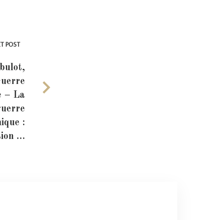
T POST
bulot,
Guerre
 – La
guerre
ique :
tion …