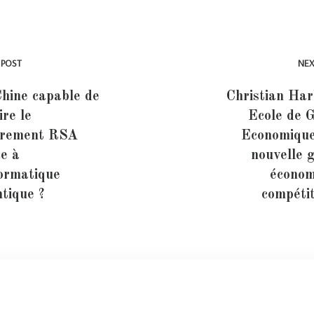
 POST
NEX
hine capable de
Christian Har
ire le
Ecole de 
ffrement RSA
Economique
e à
nouvelle 
formatique
économ
tique ?
compéti