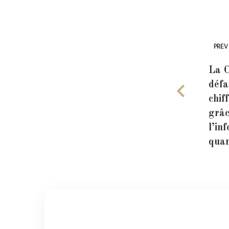
PREV
La C
défa
chi
grâc
l’in
quan