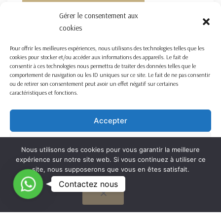
FORMULAIRE DE CONTACT ICI
Gérer le consentement aux
cookies
Pour offrir les meilleures expériences, nous utilisons des technologies telles que les
cookies pour stocker et/ou accéder aux informations des appareils. Le fait de
consentir à ces technologies nous permettra de traiter des données telles que le
comportement de navigation ou les ID uniques sur ce site. Le fait de ne pas consentir
ou de retirer son consentement peut avoir un effet négatif sur certaines
caractéristiques et fonctions.
Accepter
Refuser
Nous utilisons des cookies pour vous garantir la meilleure
expérience sur notre site web. Si vous continuez à utiliser ce
Voir les préférences
site, nous supposerons que vous en êtes satisfait.
C
Contactez nous
OK
Cookie Policy
o
n