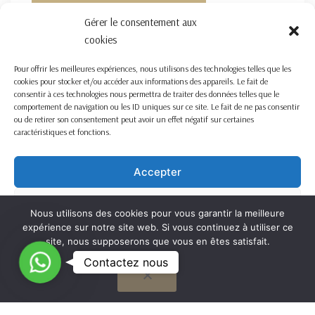
FORMULAIRE DE CONTACT ICI
Gérer le consentement aux
cookies
Pour offrir les meilleures expériences, nous utilisons des technologies telles que les
cookies pour stocker et/ou accéder aux informations des appareils. Le fait de
consentir à ces technologies nous permettra de traiter des données telles que le
comportement de navigation ou les ID uniques sur ce site. Le fait de ne pas consentir
ou de retirer son consentement peut avoir un effet négatif sur certaines
caractéristiques et fonctions.
Accepter
Refuser
Nous utilisons des cookies pour vous garantir la meilleure
expérience sur notre site web. Si vous continuez à utiliser ce
Voir les préférences
site, nous supposerons que vous en êtes satisfait.
C
Contactez nous
OK
Cookie Policy
o
n