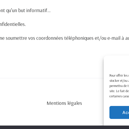
ont qu’un but informatif…
nfidentielles.
e soumettre vos coordonnées téléphoniques et/ou e-mail à au
Pour offrir le
stocker et/ou 
permettra de t
site. Le fait 
certaines cara
Mentions légales
Ac