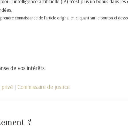
loi : l’intelligence artificielle (IA) n’est plus un bonus dans l
ndées.
endre connaissance de l'article original en cliquant sur le bouton ci desso
nse de vos intérêts.
 privé
|
Commissaire de justice
tement ?