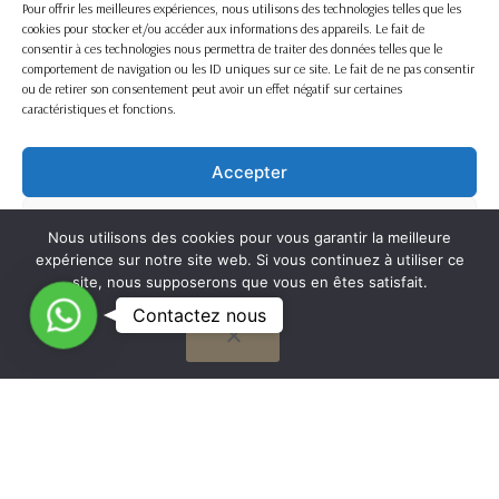
Pour offrir les meilleures expériences, nous utilisons des technologies telles que les
cookies pour stocker et/ou accéder aux informations des appareils. Le fait de
consentir à ces technologies nous permettra de traiter des données telles que le
comportement de navigation ou les ID uniques sur ce site. Le fait de ne pas consentir
ou de retirer son consentement peut avoir un effet négatif sur certaines
caractéristiques et fonctions.
Accepter
Refuser
Nous utilisons des cookies pour vous garantir la meilleure
expérience sur notre site web. Si vous continuez à utiliser ce
Voir les préférences
site, nous supposerons que vous en êtes satisfait.
C
Contactez nous
OK
Cookie Policy
o
n
t
G
a
to
Nous travaillons sur la France entière
c