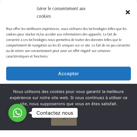
FORMULAIRE DE CONTACT ICI
Gérer le consentement aux
cookies
Pour offrir les meilleures expériences, nous utilisons des technologies telles que les
cookies pour stocker et/ou accéder aux informations des appareils. Le fait de
consentir à ces technologies nous permettra de traiter des données telles que le
comportement de navigation ou les ID uniques sur ce site. Le fait de ne pas consentir
ou de retirer son consentement peut avoir un effet négatif sur certaines
caractéristiques et fonctions.
Accepter
Refuser
Nous utilisons des cookies pour vous garantir la meilleure
expérience sur notre site web. Si vous continuez à utiliser ce
Voir les préférences
site, nous supposerons que vous en êtes satisfait.
C
Contactez nous
OK
Cookie Policy
o
n