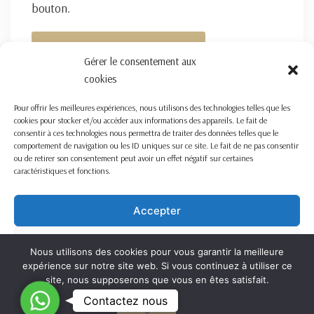
bouton.
FORMULAIRE DE CONTACT ICI
Gérer le consentement aux
cookies
Pour offrir les meilleures expériences, nous utilisons des technologies telles que les
cookies pour stocker et/ou accéder aux informations des appareils. Le fait de
consentir à ces technologies nous permettra de traiter des données telles que le
comportement de navigation ou les ID uniques sur ce site. Le fait de ne pas consentir
ou de retirer son consentement peut avoir un effet négatif sur certaines
caractéristiques et fonctions.
Accepter
Refuser
Nous utilisons des cookies pour vous garantir la meilleure
expérience sur notre site web. Si vous continuez à utiliser ce
Voir les préférences
site, nous supposerons que vous en êtes satisfait.
C
Contactez nous
OK