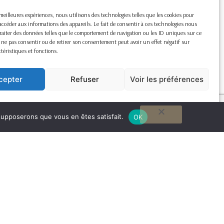
s meilleures expériences, nous utilisons des technologies telles que les cookies pour
accéder aux informations des appareils. Le fait de consentir à ces technologies nous
raiter des données telles que le comportement de navigation ou les ID uniques sur ce
de ne pas consentir ou de retirer son consentement peut avoir un effet négatif sur
ctéristiques et fonctions.
cepter
Refuser
Voir les préférences
Cookie Policy
 supposerons que vous en êtes satisfait.
OK
G
to
to