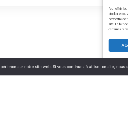
Pour offrir le
stocker et/ou 
permettra de t
site. Le fait 
certaines cara
Ac
xpérience sur notre site web. Si vous continuez à utiliser ce site, nous
Mentions légales