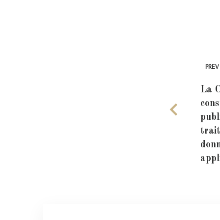
PREV
La C
cons
publ
trai
donn
appl