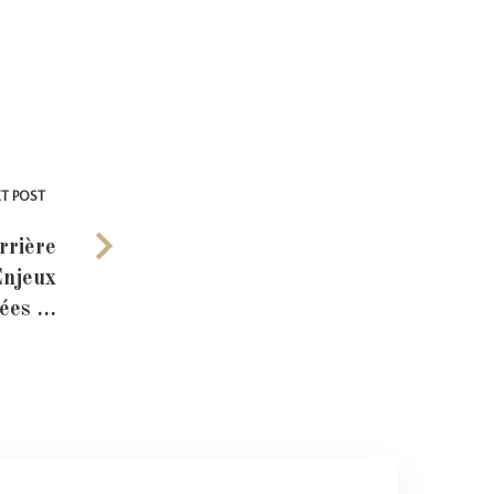
T POST
rrière
Enjeux
vées …