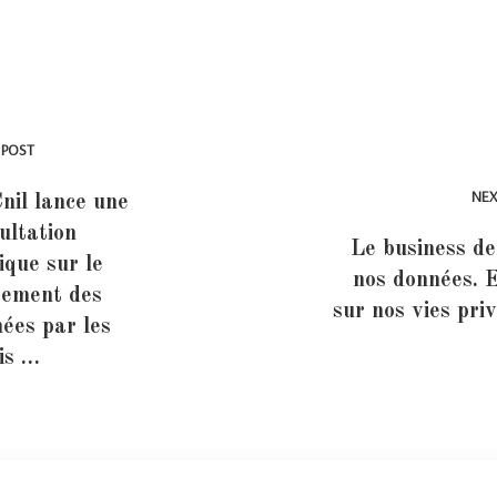
 POST
NEX
nil lance une
ultation
Le business de
ique sur le
nos données. 
tement des
sur nos vies pri
ées par les
is …