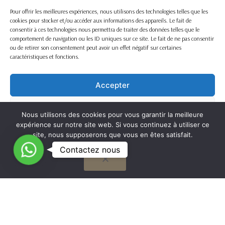
Pour offrir les meilleures expériences, nous utilisons des technologies telles que les
cookies pour stocker et/ou accéder aux informations des appareils. Le fait de
consentir à ces technologies nous permettra de traiter des données telles que le
comportement de navigation ou les ID uniques sur ce site. Le fait de ne pas consentir
ou de retirer son consentement peut avoir un effet négatif sur certaines
caractéristiques et fonctions.
Accepter
Refuser
Nous utilisons des cookies pour vous garantir la meilleure
expérience sur notre site web. Si vous continuez à utiliser ce
Voir les préférences
site, nous supposerons que vous en êtes satisfait.
C
Contactez nous
OK
Cookie Policy
o
n
t
G
a
to
Nous travaillons sur la France entière
c