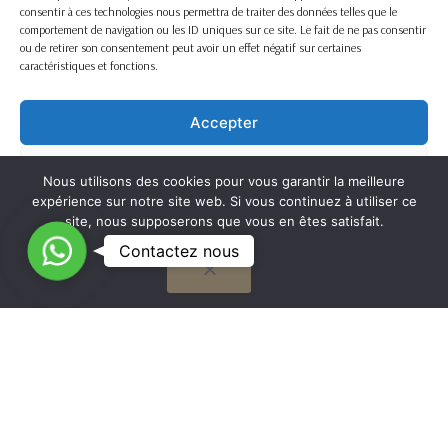
consentir à ces technologies nous permettra de traiter des données telles que le
comportement de navigation ou les ID uniques sur ce site. Le fait de ne pas consentir
ou de retirer son consentement peut avoir un effet négatif sur certaines
caractéristiques et fonctions.
Accepter
Refuser
Nous utilisons des cookies pour vous garantir la meilleure
expérience sur notre site web. Si vous continuez à utiliser ce
Voir les préférences
site, nous supposerons que vous en êtes satisfait.
C
Contactez nous
OK
Cookie Policy
o
n
t
G
a
to
Nous travaillons sur la France entière
c
t
to
Mentions légales