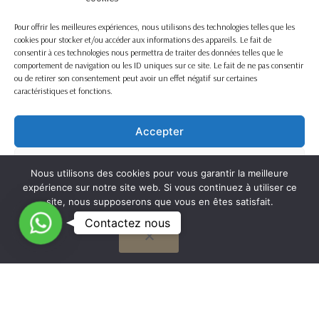
Pour offrir les meilleures expériences, nous utilisons des technologies telles que les
cookies pour stocker et/ou accéder aux informations des appareils. Le fait de
consentir à ces technologies nous permettra de traiter des données telles que le
comportement de navigation ou les ID uniques sur ce site. Le fait de ne pas consentir
ou de retirer son consentement peut avoir un effet négatif sur certaines
caractéristiques et fonctions.
Accepter
Refuser
Nous utilisons des cookies pour vous garantir la meilleure
expérience sur notre site web. Si vous continuez à utiliser ce
Voir les préférences
site, nous supposerons que vous en êtes satisfait.
C
Contactez nous
OK
Cookie Policy
o
n
t
G
a