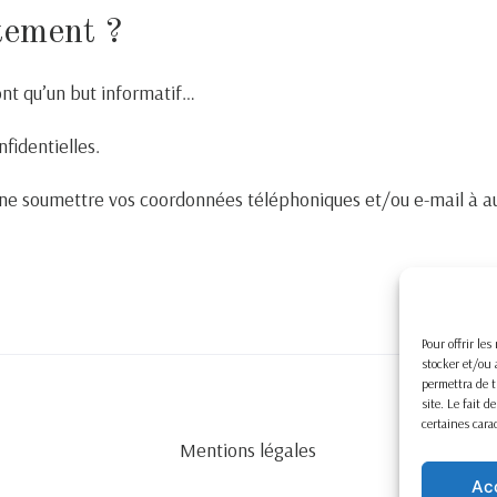
tement ?
ont qu’un but informatif…
nfidentielles.
e soumettre vos coordonnées téléphoniques et/ou e-mail à au
Pour offrir le
stocker et/ou 
permettra de t
site. Le fait 
certaines cara
Mentions légales
Ac