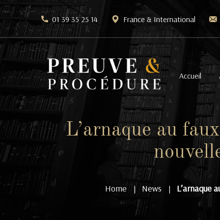
01 39 35 25 14
France & International
Accueil
L’arnaque au faux 
nouvell
Home
News
L’arnaque au
|
|