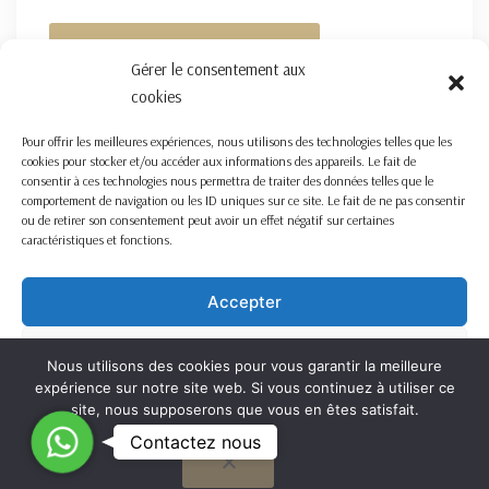
FORMULAIRE DE CONTACT ICI
Gérer le consentement aux
cookies
Pour offrir les meilleures expériences, nous utilisons des technologies telles que les
cookies pour stocker et/ou accéder aux informations des appareils. Le fait de
consentir à ces technologies nous permettra de traiter des données telles que le
comportement de navigation ou les ID uniques sur ce site. Le fait de ne pas consentir
ou de retirer son consentement peut avoir un effet négatif sur certaines
caractéristiques et fonctions.
Accepter
Refuser
Nous utilisons des cookies pour vous garantir la meilleure
expérience sur notre site web. Si vous continuez à utiliser ce
Voir les préférences
site, nous supposerons que vous en êtes satisfait.
C
Contactez nous
OK
Cookie Policy
o