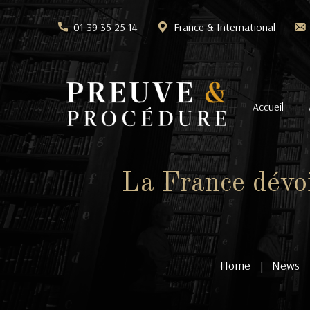
01 39 35 25 14
France & International
Accueil
La France dévoil
Home
News
|