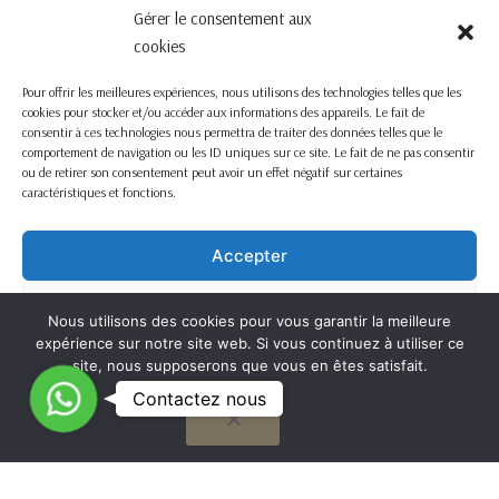
Gérer le consentement aux
cookies
Pour offrir les meilleures expériences, nous utilisons des technologies telles que les
cookies pour stocker et/ou accéder aux informations des appareils. Le fait de
consentir à ces technologies nous permettra de traiter des données telles que le
comportement de navigation ou les ID uniques sur ce site. Le fait de ne pas consentir
ou de retirer son consentement peut avoir un effet négatif sur certaines
caractéristiques et fonctions.
Accepter
Refuser
Nous utilisons des cookies pour vous garantir la meilleure
expérience sur notre site web. Si vous continuez à utiliser ce
Voir les préférences
site, nous supposerons que vous en êtes satisfait.
C
Contactez nous
OK
Cookie Policy
o
n
t