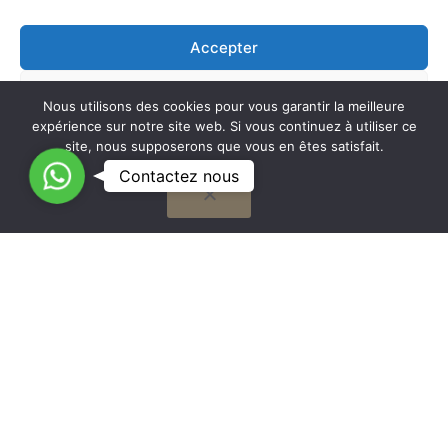
Accepter
Refuser
Nous utilisons des cookies pour vous garantir la meilleure
expérience sur notre site web. Si vous continuez à utiliser ce
Voir les préférences
site, nous supposerons que vous en êtes satisfait.
C
Contactez nous
OK
Cookie Policy
o
n
t
G
a
to
Nous travaillons sur la France entière
c
t
to
Mentions légales
e
z
n