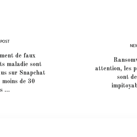
 POST
NEX
ment de faux
Ransomw
ts maladie sont
attention, les p
us sur Snapchat
sont d
 moins de 30
impitoya
os …