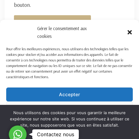
bouton.
FORMULAIRE DE CONTACT ICI
Gérer le consentement aux
cookies
Pour offrir les meilleures expériences, nous utilisons des technologies telles que les
cookies pour stocker et/ou accéder aux informations des appareils. Le fait de
consentir à ces technologies nous permettra de traiter des données telles que le
comportement de navigation ou les ID uniques sur ce site. Le fait de ne pas consentir
ou de retirer son consentement peut avoir un effet négatif sur certaines
caractéristiques et fonctions.
Accepter
Refuser
Nous utilisons des cookies pour vous garantir la meilleure
expérience sur notre site web. Si vous continuez à utiliser ce
Voir les préférences
site, nous supposerons que vous en êtes satisfait.
C
Contactez nous
OK