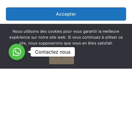
Accepter
Refuser
Nous utilisons des cookies pour vous garantir la meilleure
expérience sur notre site web. Si vous continuez à utiliser ce
Voir les préférences
site, nous supposerons que vous en êtes satisfait.
C
Contactez nous
OK
Cookie Policy
o
n
t
G
a
to
Nous travaillons sur la France entière
c
t
to
Mentions légales
e
z
n