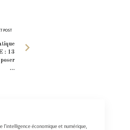
T POST
atique
 : 13
 poser
…
e l’intelligence économique et numérique,