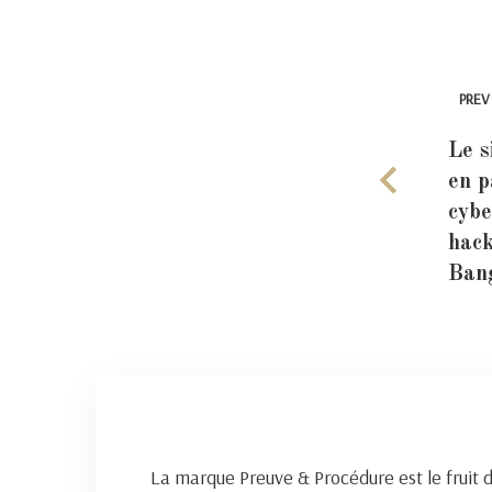
PREV
Le s
en p
cybe
hack
Ban
La marque Preuve & Procédure est le fruit 