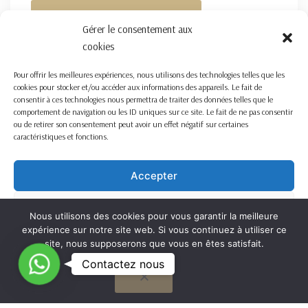
FORMULAIRE DE CONTACT ICI
Gérer le consentement aux
cookies
Pour offrir les meilleures expériences, nous utilisons des technologies telles que les
cookies pour stocker et/ou accéder aux informations des appareils. Le fait de
consentir à ces technologies nous permettra de traiter des données telles que le
comportement de navigation ou les ID uniques sur ce site. Le fait de ne pas consentir
ou de retirer son consentement peut avoir un effet négatif sur certaines
caractéristiques et fonctions.
Accepter
Refuser
Nous utilisons des cookies pour vous garantir la meilleure
expérience sur notre site web. Si vous continuez à utiliser ce
Voir les préférences
site, nous supposerons que vous en êtes satisfait.
C
Contactez nous
OK
Cookie Policy
o
n