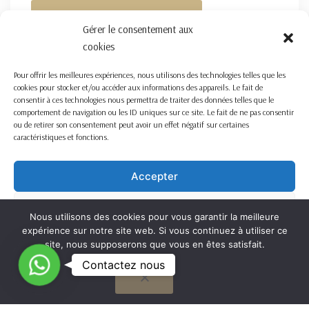
FORMULAIRE DE CONTACT ICI
Gérer le consentement aux
cookies
Pour offrir les meilleures expériences, nous utilisons des technologies telles que les
cookies pour stocker et/ou accéder aux informations des appareils. Le fait de
consentir à ces technologies nous permettra de traiter des données telles que le
comportement de navigation ou les ID uniques sur ce site. Le fait de ne pas consentir
ou de retirer son consentement peut avoir un effet négatif sur certaines
caractéristiques et fonctions.
Accepter
Refuser
Nous utilisons des cookies pour vous garantir la meilleure
expérience sur notre site web. Si vous continuez à utiliser ce
Voir les préférences
site, nous supposerons que vous en êtes satisfait.
C
Contactez nous
OK
Cookie Policy
o
n