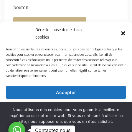
bouton.
FORMULAIRE DE CONTACT ICI
Gérer le consentement aux
cookies
Pour offrir les meilleures expériences, nous utilisons des technologies telles que les
cookies pour stocker et/ou accéder aux informations des appareils. Le fait de
consentir à ces technologies nous permettra de traiter des données telles que le
comportement de navigation ou les ID uniques sur ce site. Le fait de ne pas consentir
ou de retirer son consentement peut avoir un effet négatif sur certaines
caractéristiques et fonctions.
Accepter
Refuser
Nous utilisons des cookies pour vous garantir la meilleure
expérience sur notre site web. Si vous continuez à utiliser ce
Voir les préférences
site, nous supposerons que vous en êtes satisfait.
C
Contactez nous
OK