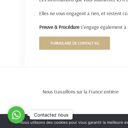
Elles ne vous engagent à rien, et restent co
Preuve & Procédure
s’engage également à n
FORMULAIRE DE CONTACT ICI
Nous travaillons sur la France entière
C
Contactez nous
o
Nous utilisons des cookies pour vous garantir la meilleure e