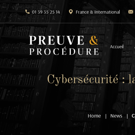
01 39 35 25 14
France & International
Accueil
Cybersécurité : 
Home
News
C
|
|