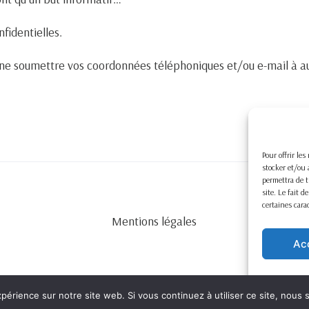
nfidentielles.
e soumettre vos coordonnées téléphoniques et/ou e-mail à au
Pour offrir le
stocker et/ou 
permettra de t
site. Le fait 
certaines cara
Mentions légales
Ac
xpérience sur notre site web. Si vous continuez à utiliser ce site, nous
Copyright ©
2026
Preuve & Procédure – Tous droits réservés