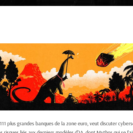
111 plus grandes banques de la zone euro, veut discuter cyber
 risques liés aux derniers modèles d’IA, dont Mythos qui se fai