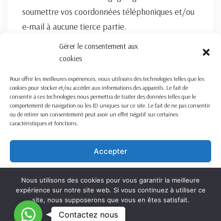
soumettre vos coordonnées téléphoniques et/ou
e-mail à aucune tierce partie.
Gérer le consentement aux
FORMULAIRE DE CONTACT ICI
cookies
Pour offrir les meilleures expériences, nous utilisons des technologies telles que les
cookies pour stocker et/ou accéder aux informations des appareils. Le fait de
consentir à ces technologies nous permettra de traiter des données telles que le
comportement de navigation ou les ID uniques sur ce site. Le fait de ne pas consentir
ou de retirer son consentement peut avoir un effet négatif sur certaines
caractéristiques et fonctions.
Nous travaillons sur la France entière
Mentions légales
Accepter
Refuser
Nous utilisons des cookies pour vous garantir la meilleure
expérience sur notre site web. Si vous continuez à utiliser ce
Voir les préférences
site, nous supposerons que vous en êtes satisfait.
C
Contactez nous
OK