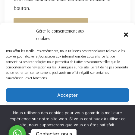
bouton.
FORMULAIRE DE CONTACT ICI
Gérer le consentement aux
cookies
Pour offrir les meilleures expériences, nous utilisons des technologies telles que les
cookies pour stocker et/ou accéder aux informations des appareils. Le fait de
consentir à ces technologies nous permettra de traiter des données telles que le
comportement de navigation ou les ID uniques sur ce site. Le fait de ne pas consentir
ou de retirer son consentement peut avoir un effet négatif sur certaines
caractéristiques et fonctions.
Accepter
Refuser
Nous utilisons des cookies pour vous garantir la meilleure
expérience sur notre site web. Si vous continuez à utiliser ce
Voir les préférences
site, nous supposerons que vous en êtes satisfait.
C
Contactez nous
OK