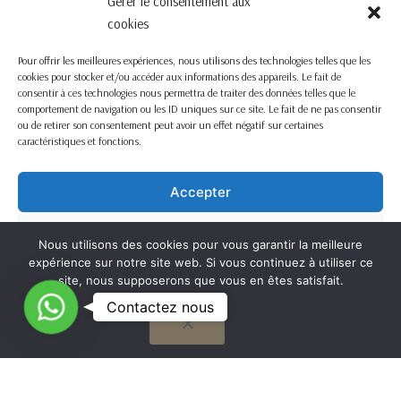
Gérer le consentement aux
cookies
Pour offrir les meilleures expériences, nous utilisons des technologies telles que les
cookies pour stocker et/ou accéder aux informations des appareils. Le fait de
consentir à ces technologies nous permettra de traiter des données telles que le
comportement de navigation ou les ID uniques sur ce site. Le fait de ne pas consentir
ou de retirer son consentement peut avoir un effet négatif sur certaines
caractéristiques et fonctions.
Accepter
Refuser
Nous utilisons des cookies pour vous garantir la meilleure
expérience sur notre site web. Si vous continuez à utiliser ce
Voir les préférences
site, nous supposerons que vous en êtes satisfait.
C
Contactez nous
OK
Cookie Policy
o
n
t
G