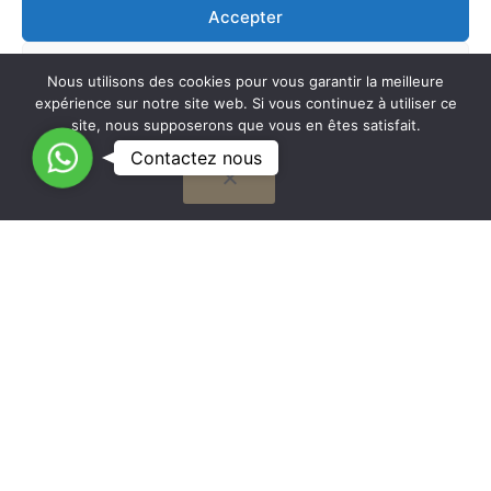
Accepter
Refuser
Nous utilisons des cookies pour vous garantir la meilleure
expérience sur notre site web. Si vous continuez à utiliser ce
Voir les préférences
site, nous supposerons que vous en êtes satisfait.
C
Contactez nous
OK
Cookie Policy
o
n
t
G
a
to
Nous travaillons sur la France entière
c
t
to
Mentions légales
e
z
n
o