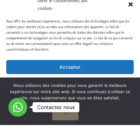
Gérer le consentement aux
cookies
Pour offrir les meilleures expériences, nous utilisons des technologies telles que les
cookies pour stocker et/ou accéder aux informations des appareils. Le fait de
consentir à ces technologies nous permettra de traiter des données telles que le
comportement de navigation ou les ID uniques sur ce site. Le fait de ne pas consentir
ou de retirer son consentement peut avoir un effet négatif sur certaines
caractéristiques et fonctions.
Accepter
Refuser
Nous utilisons des cookies pour vous garantir la meilleure
expérience sur notre site web. Si vous continuez à utiliser ce
Voir les préférences
site, nous supposerons que vous en êtes satisfait.
C
Contactez nous
OK
Cookie Policy
o
n
t
G