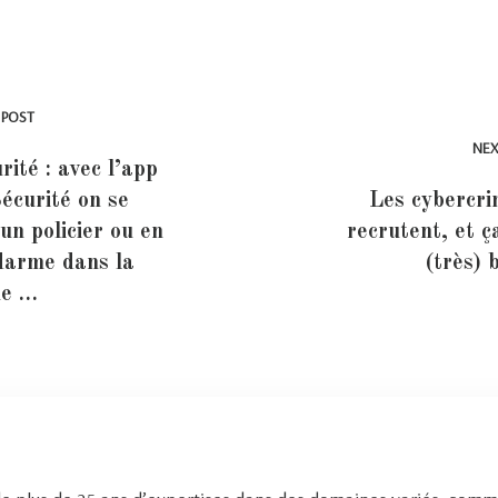
 POST
NEX
rité : avec l’app
curité on se
Les cybercri
un policier ou en
recrutent, et ç
darme dans la
(très) 
he …