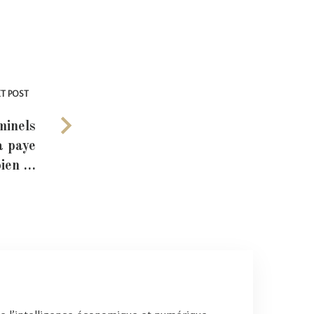
T POST
minels
a paye
bien …