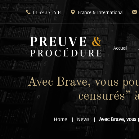
01 39 35 25 14
France & International
Accueil
Avec Brave, vous pou
censurés” 
Home
News
Avec Brave, vous 
|
|