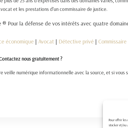
de plus de 25 ans d’expertises dans des domaines variés, comm
 avocat et les prestations d’un commissaire de justice.
 ® Pour la défense de vos intérêts avec quatre domai
nce économique
|
Avocat
|
Détective privé
|
Commissaire 
Contactez nous gratuitement ?
e veille numérique informationnelle avec la source, et si vous 
Pour offrir le
stocker et/ou 