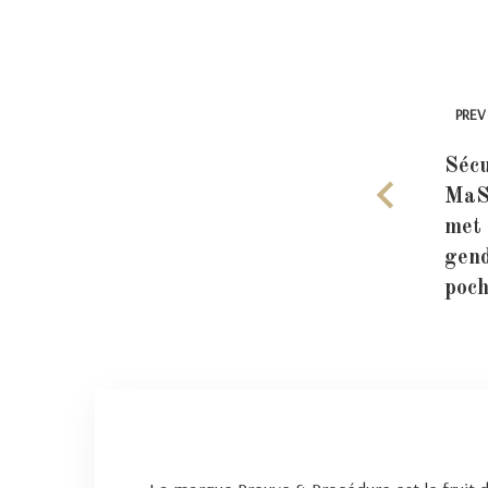
PREV
Sécu
MaSé
met 
gen
poc