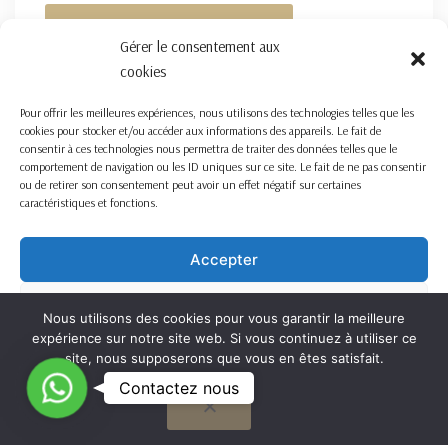
FORMULAIRE DE CONTACT ICI
Gérer le consentement aux
cookies
Pour offrir les meilleures expériences, nous utilisons des technologies telles que les
cookies pour stocker et/ou accéder aux informations des appareils. Le fait de
consentir à ces technologies nous permettra de traiter des données telles que le
comportement de navigation ou les ID uniques sur ce site. Le fait de ne pas consentir
ou de retirer son consentement peut avoir un effet négatif sur certaines
caractéristiques et fonctions.
Accepter
Refuser
Nous utilisons des cookies pour vous garantir la meilleure
expérience sur notre site web. Si vous continuez à utiliser ce
Voir les préférences
site, nous supposerons que vous en êtes satisfait.
C
Contactez nous
OK
Cookie Policy
o
n