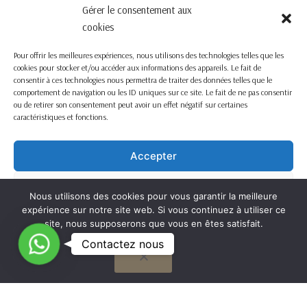
Gérer le consentement aux
cookies
Pour offrir les meilleures expériences, nous utilisons des technologies telles que les
cookies pour stocker et/ou accéder aux informations des appareils. Le fait de
consentir à ces technologies nous permettra de traiter des données telles que le
comportement de navigation ou les ID uniques sur ce site. Le fait de ne pas consentir
ou de retirer son consentement peut avoir un effet négatif sur certaines
caractéristiques et fonctions.
Accepter
Refuser
Nous utilisons des cookies pour vous garantir la meilleure
expérience sur notre site web. Si vous continuez à utiliser ce
Voir les préférences
site, nous supposerons que vous en êtes satisfait.
C
Contactez nous
OK
Cookie Policy
o
n
t