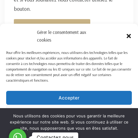
bouton.
FORMULAIRE DE CONTACT ICI
Gérer le consentement aux
cookies
Pour offrir les meilleures expériences, nous utilisons des technologies telles que les
cookies pour stocker et/ou accéder aux informations des appareils. Le fait de
consentir à ces technologies nous permettra de traiter des données telles que le
comportement de navigation ou les ID uniques sur ce site. Le fait de ne pas consentir
ou de retirer son consentement peut avoir un effet négatif sur certaines
caractéristiques et fonctions.
Accepter
Refuser
Nous utilisons des cookies pour vous garantir la meilleure
expérience sur notre site web. Si vous continuez à utiliser ce
Voir les préférences
site, nous supposerons que vous en êtes satisfait.
C
Contactez nous
OK